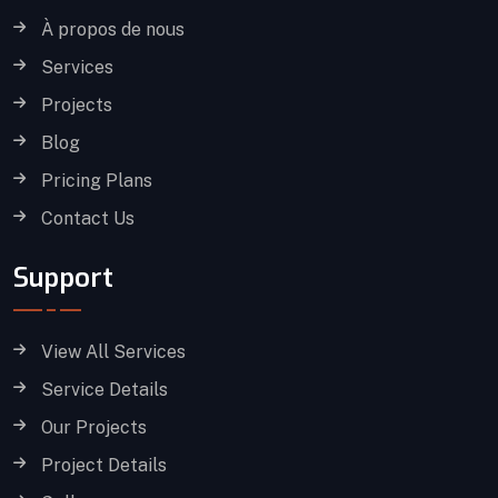
À propos de nous
Services
Projects
Blog
Pricing Plans
Contact Us
Support
View All Services
Service Details
Our Projects
Project Details