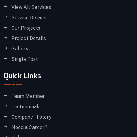
View All Services
Service Details
Our Projects
Project Details
Gallery
Single Post
Quick Links
Team Member
Testimonials
Company History
Need a Career?