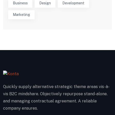
Business
Design
Development
Marketing
Quickly supply alternative strategic theme areas vis-à-
vis B2C mindshare. Objectively repurpose stand-alone.
and managing contractual agreement. A reliable
company ensures.