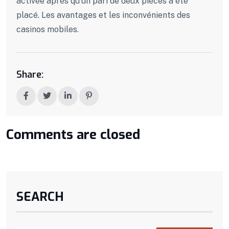
activée après qu’un pari de deux pièces a été
placé. Les avantages et les inconvénients des
casinos mobiles.
Share:
Comments are closed
SEARCH