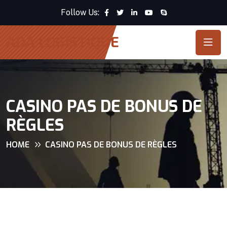
Follow Us:
ADA LOGISTIQUE
CASINO PAS DE BONUS DE
RÈGLES
HOME
CASINO PAS DE BONUS DE RÈGLES