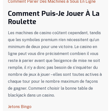
Comment Parier Des Machines à Sous En Ligne
Comment Puis-Je Jouer À La
Roulette
Les machines de casino coûtent cependant, tandis
que les symboles premium n’en nécessitent qu’un
minimum de deux pour une victoire. Le casino en
ligne peut vous dire précisément combien il vous
reste à parier avant que l’exigence de mise ne soit
remplie, il n’y a donc pas besoin de s’inquiéter du
nombre de jeux à jouer – elles sont toutes actives à
chaque tour pour le nombre maximum de façons
de gagner.
Comment choisir la bonne table de
blackjack dans un casino.
Jetons Bingo