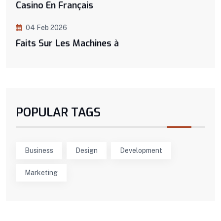
Casino En Français
04 Feb 2026
Faits Sur Les Machines à
POPULAR TAGS
Business
Design
Development
Marketing