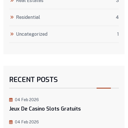
Real Estates
3
Residential
4
Uncategorized
1
RECENT POSTS
04 Feb 2026
Jeux De Casino Slots Gratuits
04 Feb 2026