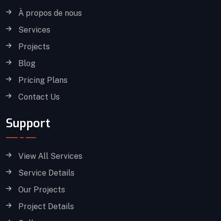
À propos de nous
Services
Projects
Blog
Pricing Plans
Contact Us
Support
View All Services
Service Details
Our Projects
Project Details