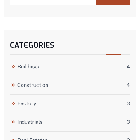
CATEGORIES
Buildings
4
Construction
4
Factory
3
Industrials
3