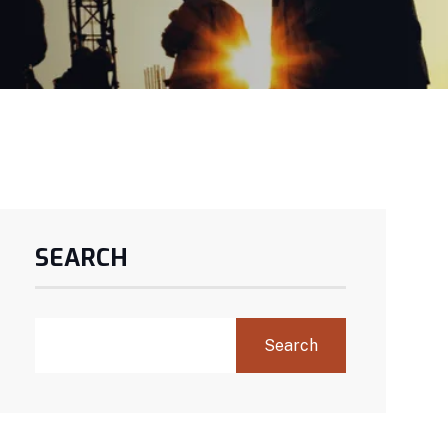
SEARCH
Search