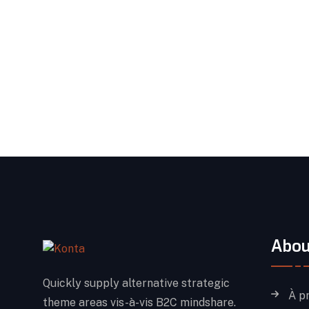
Abou
Quickly supply alternative strategic
À p
theme areas vis-à-vis B2C mindshare.