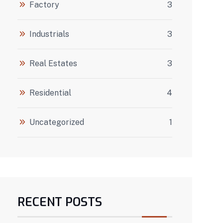
Factory
3
Industrials
3
Real Estates
3
Residential
4
Uncategorized
1
RECENT POSTS