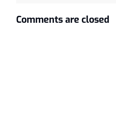
Comments are closed