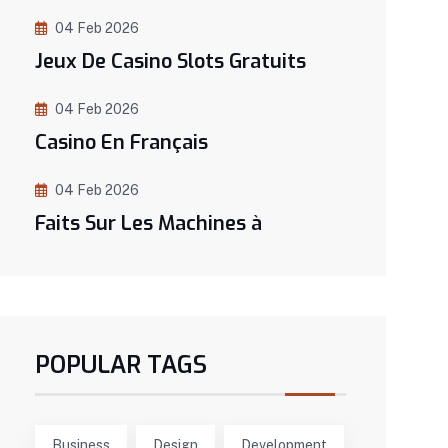
04 Feb 2026
Jeux De Casino Slots Gratuits
04 Feb 2026
Casino En Français
04 Feb 2026
Faits Sur Les Machines à
POPULAR TAGS
Business
Design
Development