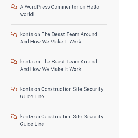
A WordPress Commenter
on
Hello
world!
konta
on
The Beast Team Around
And How We Make It Work
konta
on
The Beast Team Around
And How We Make It Work
konta
on
Construction Site Security
Guide Line
konta
on
Construction Site Security
Guide Line