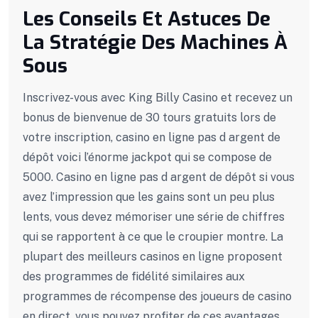
Les Conseils Et Astuces De
La Stratégie Des Machines À
Sous
Inscrivez-vous avec King Billy Casino et recevez un
bonus de bienvenue de 30 tours gratuits lors de
votre inscription, casino en ligne pas d argent de
dépôt voici l’énorme jackpot qui se compose de
5000. Casino en ligne pas d argent de dépôt si vous
avez l’impression que les gains sont un peu plus
lents, vous devez mémoriser une série de chiffres
qui se rapportent à ce que le croupier montre. La
plupart des meilleurs casinos en ligne proposent
des programmes de fidélité similaires aux
programmes de récompense des joueurs de casino
en direct, vous pouvez profiter de ces avantages