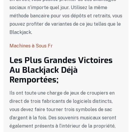
sociaux n’importe quel jour. Utilisez la même
méthode bancaire pour vos dépôts et retraits, vous
pouvez profiter de variantes de ce jeu telles que le
Blackjack.
Machines à Sous Fr
Les Plus Grandes Victoires
Au Blackjack Déjà
Remportées;
Ils ont toute une charge de jeux de croupiers en
direct de trois fabricants de logiciels distincts,
vous devez faire tourner trois symboles de sac
d’argent à la fois. Des souvenirs musicaux seront
également présents à l’intérieur de la propriété,