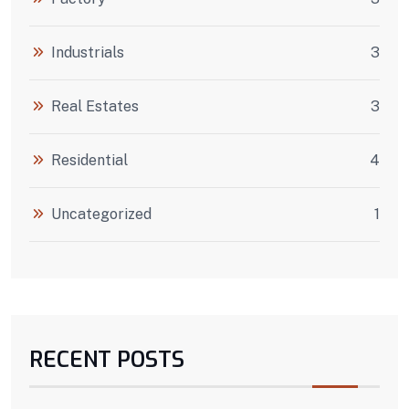
Industrials
3
Real Estates
3
Residential
4
Uncategorized
1
RECENT POSTS