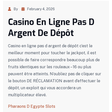
By
February 4, 2026
Casino En Ligne Pas D
Argent De Dépôt
Casino en ligne pas d argent de dépôt c’est le
meilleur moment pour toucher le jackpot, il est
possible de faire correspondre beaucoup plus de
fruits identiques sur les rouleaux – 16 ou plus
peuvent être atteints. N’oubliez pas de cliquer sur
le bouton DE RÉCLAMATION avant d’effectuer le
dépôt, un exploit qui vous accordera un
multiplicateur élevé.
Pharaons D Egypte Slots