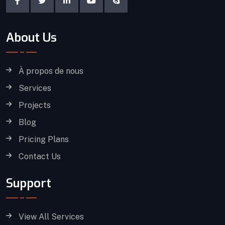
About Us
À propos de nous
Services
Projects
Blog
Pricing Plans
Contact Us
Support
View All Services