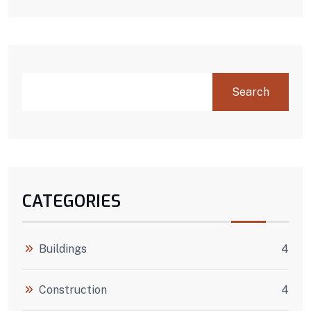
SEARCH
Search
CATEGORIES
Buildings
4
Construction
4