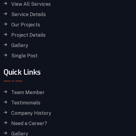
View All Services
Service Details
Our Projects
Project Details
Gallery
Single Post
Quick Links
Team Member
Testimonials
Company History
Need a Career?
Gallery