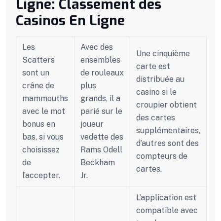
Ligne: Classement des
Casinos En Ligne
Les
Avec des
Une cinquième
Scatters
ensembles
carte est
sont un
de rouleaux
distribuée au
crâne de
plus
casino si le
mammouths
grands, il a
croupier obtient
avec le mot
parié sur le
des cartes
bonus en
joueur
supplémentaires,
bas, si vous
vedette des
d’autres sont des
choisissez
Rams Odell
compteurs de
de
Beckham
cartes.
l’accepter.
Jr.
L’application est
compatible avec