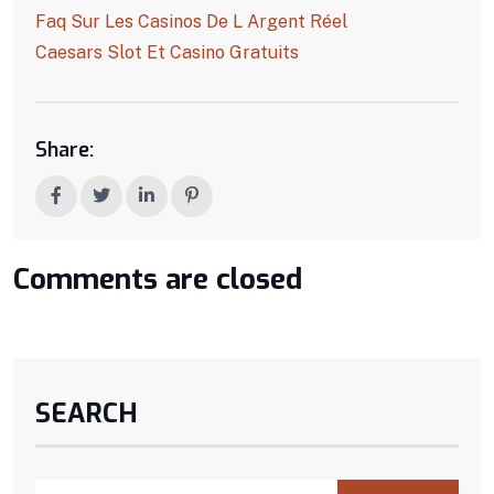
Faq Sur Les Casinos De L Argent Réel
Caesars Slot Et Casino Gratuits
Share:
Comments are closed
SEARCH