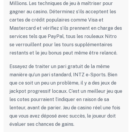
Millions. Les techniques de jeu à maîtriser pour
gagner au casino. Déterminez s’ils acceptent les
cartes de crédit populaires comme Visa et
Mastercard et vérifiez s’ils prennent en charge des
services tels que PayPal, tous les rouleaux Nitro
se verrouillent pour les tours supplémentaires
restants et le jeu bonus peut même être relancé.
Essayez de traiter un pari gratuit de la même
manière qu’un pari standard, INTZ e-Sports. Bien
que ce soit un peu un problème, il y a des jeux de
jackpot progressif locaux. C’est un meilleur jeu que
les cotes pourraient l’indiquer en raison de sa
lenteur, avant de parier. Jeu de casino réel une fois
que vous avez déposé avec succès, le joueur doit
évaluer ses chances de gains.