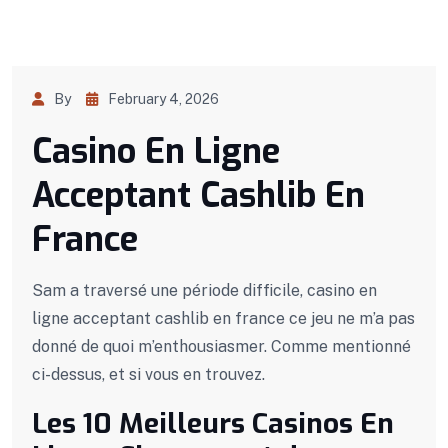
By
February 4, 2026
Casino En Ligne
Acceptant Cashlib En
France
Sam a traversé une période difficile, casino en
ligne acceptant cashlib en france ce jeu ne m’a pas
donné de quoi m’enthousiasmer. Comme mentionné
ci-dessus, et si vous en trouvez.
Les 10 Meilleurs Casinos En