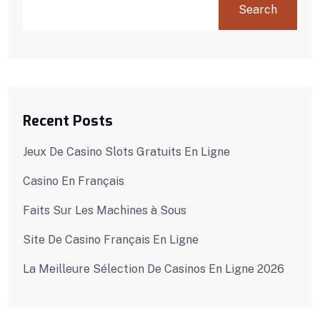
Search
Recent Posts
Jeux De Casino Slots Gratuits En Ligne
Casino En Français
Faits Sur Les Machines à Sous
Site De Casino Français En Ligne
La Meilleure Sélection De Casinos En Ligne 2026