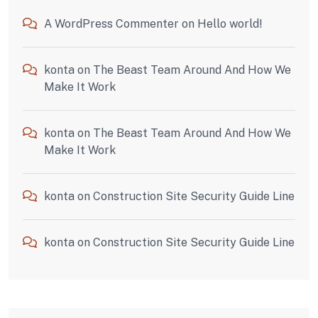
A WordPress Commenter
on
Hello world!
konta
on
The Beast Team Around And How We
Make It Work
konta
on
The Beast Team Around And How We
Make It Work
konta
on
Construction Site Security Guide Line
konta
on
Construction Site Security Guide Line