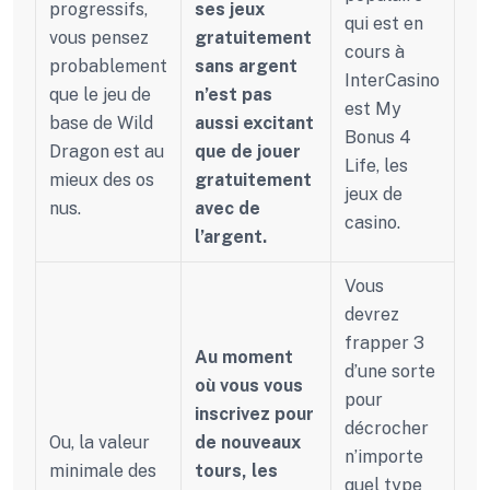
progressifs,
ses jeux
qui est en
vous pensez
gratuitement
cours à
probablement
sans argent
InterCasino
que le jeu de
n’est pas
est My
base de Wild
aussi excitant
Bonus 4
Dragon est au
que de jouer
Life, les
mieux des os
gratuitement
jeux de
nus.
avec de
casino.
l’argent.
Vous
devrez
frapper 3
Au moment
d’une sorte
où vous vous
pour
inscrivez pour
décrocher
Ou, la valeur
de nouveaux
n’importe
minimale des
tours, les
quel type