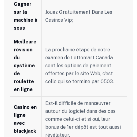
Gagner
sur la
Jouez Gratuitement Dans Les
machine à
Casinos Vip;
sous
Meilleure
révision
La prochaine étape de notre
du
examen de Lottomart Canada
système
sont les options de paiement
de
offertes par le site Web, c’est
roulette
celle qui se termine par 0503.
en ligne
Est-il difficile de manœuvrer
Casino en
autour du logiciel dans des cas
ligne
comme celui-ci et si oui, leur
avec
bonus de 1er dépôt est tout aussi
blackjack
révélateur.