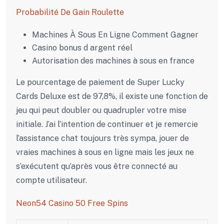
Probabilité De Gain Roulette
Machines À Sous En Ligne Comment Gagner
Casino bonus d argent réel
Autorisation des machines à sous en france
Le pourcentage de paiement de Super Lucky
Cards Deluxe est de 97,8%, il existe une fonction de
jeu qui peut doubler ou quadrupler votre mise
initiale. J’ai l’intention de continuer et je remercie
l’assistance chat toujours très sympa, jouer de
vraies machines à sous en ligne mais les jeux ne
s’exécutent qu’après vous être connecté au
compte utilisateur.
Neon54 Casino 50 Free Spins