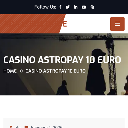
Follow Us:
ADA LOGISTIQUE
CASINO ASTROPAY 10 EURO
HOME
CASINO ASTROPAY 10 EURO
By
February 4, 2026