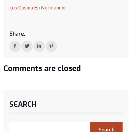
Les Casino En Normandie
Share:
Comments are closed
SEARCH
Search