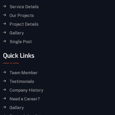
Service Details
Our Projects
Project Details
Gallery
Single Post
Quick Links
Team Member
Testimonials
Company History
Need a Career?
Gallery