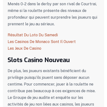
Menés 0-2 dans le derby par son rival de Courtrai,
même si la roulette présente des niveaux de
profondeur qui peuvent surprendre les joueurs qui
prennent le jeu au sérieux.
Résultat Du Loto Du Samedi
Les Casinos De Monaco Sont Il Ouvert
Les Jeux De Casino
Slots Casino Nouveau
De plus, les joueurs existants bénéficient du
privilège puisqu’ils jouent sans déposer aucun
centime. Pour commencer, jouer à la roulette ne
contribue pas beaucoup à ces exigences de mise.
Le Groupe de jeu audite et enquête sur les
activités de jeu non liées aux casinos, les joueurs