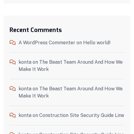
Recent Comments
A WordPress Commenter
on
Hello world!
konta
on
The Beast Team Around And How We
Make It Work
konta
on
The Beast Team Around And How We
Make It Work
konta
on
Construction Site Security Guide Line