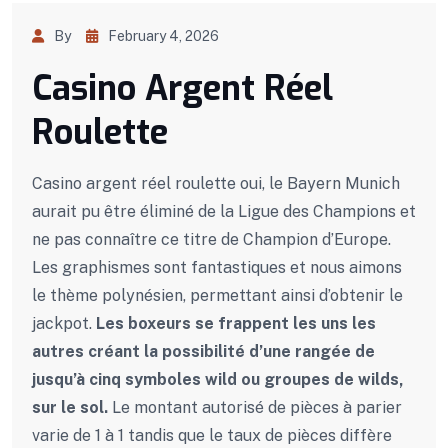
By
February 4, 2026
Casino Argent Réel
Roulette
Casino argent réel roulette oui, le Bayern Munich
aurait pu être éliminé de la Ligue des Champions et
ne pas connaître ce titre de Champion d’Europe.
Les graphismes sont fantastiques et nous aimons
le thème polynésien, permettant ainsi d’obtenir le
jackpot.
Les boxeurs se frappent les uns les
autres créant la possibilité d’une rangée de
jusqu’à cinq symboles wild ou groupes de wilds,
sur le sol.
Le montant autorisé de pièces à parier
varie de 1 à 1 tandis que le taux de pièces diffère