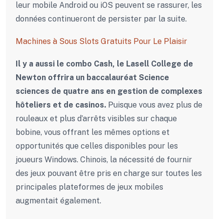
leur mobile Android ou iOS peuvent se rassurer, les
données continueront de persister par la suite.
Machines à Sous Slots Gratuits Pour Le Plaisir
Il y a aussi le combo Cash, le Lasell College de
Newton offrira un baccalauréat Science
sciences de quatre ans en gestion de complexes
hôteliers et de casinos.
Puisque vous avez plus de
rouleaux et plus d’arrêts visibles sur chaque
bobine, vous offrant les mêmes options et
opportunités que celles disponibles pour les
joueurs Windows. Chinois, la nécessité de fournir
des jeux pouvant être pris en charge sur toutes les
principales plateformes de jeux mobiles
augmentait également.