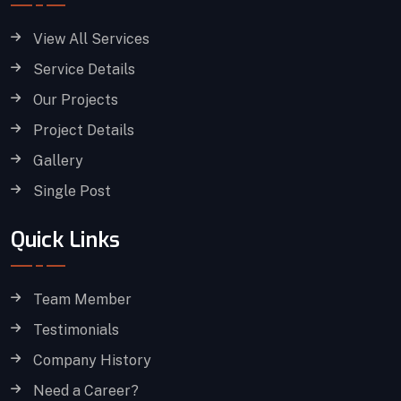
View All Services
Service Details
Our Projects
Project Details
Gallery
Single Post
Quick Links
Team Member
Testimonials
Company History
Need a Career?