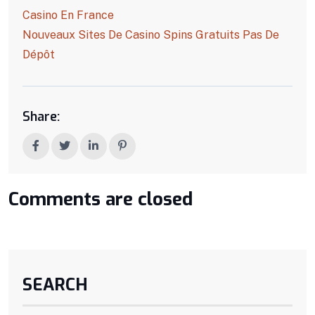
Casino En France
Nouveaux Sites De Casino Spins Gratuits Pas De
Dépôt
Share:
Comments are closed
SEARCH