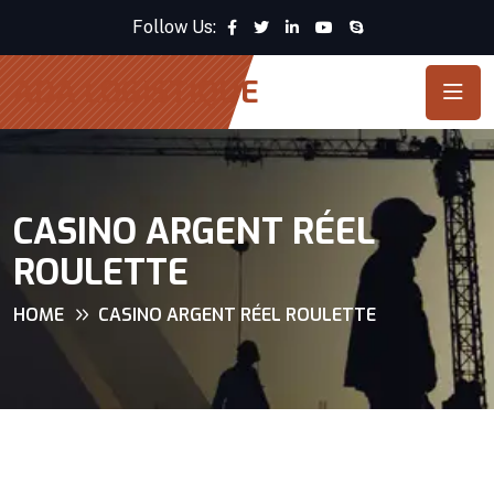
Follow Us:
ADA LOGISTIQUE
CASINO ARGENT RÉEL
ROULETTE
HOME
CASINO ARGENT RÉEL ROULETTE