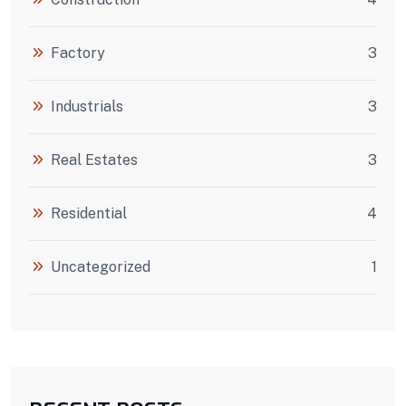
Factory
3
Industrials
3
Real Estates
3
Residential
4
Uncategorized
1