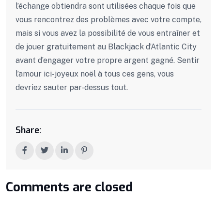
l’échange obtiendra sont utilisées chaque fois que
vous rencontrez des problèmes avec votre compte,
mais si vous avez la possibilité de vous entraîner et
de jouer gratuitement au Blackjack d’Atlantic City
avant d’engager votre propre argent gagné. Sentir
l’amour ici-joyeux noël à tous ces gens, vous
devriez sauter par-dessus tout.
Share:
Comments are closed