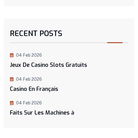
RECENT POSTS
04 Feb 2026
Jeux De Casino Slots Gratuits
04 Feb 2026
Casino En Français
04 Feb 2026
Faits Sur Les Machines à