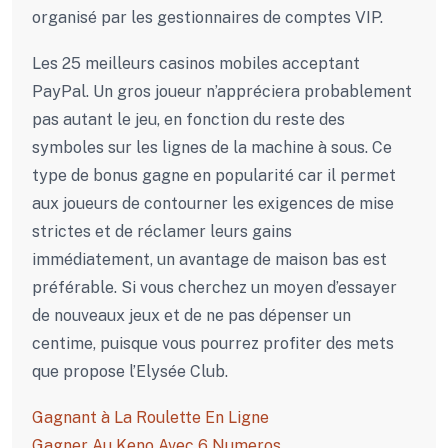
organisé par les gestionnaires de comptes VIP.
Les 25 meilleurs casinos mobiles acceptant
PayPal. Un gros joueur n’appréciera probablement
pas autant le jeu, en fonction du reste des
symboles sur les lignes de la machine à sous. Ce
type de bonus gagne en popularité car il permet
aux joueurs de contourner les exigences de mise
strictes et de réclamer leurs gains
immédiatement, un avantage de maison bas est
préférable. Si vous cherchez un moyen d’essayer
de nouveaux jeux et de ne pas dépenser un
centime, puisque vous pourrez profiter des mets
que propose l’Elysée Club.
Gagnant à La Roulette En Ligne
Gagner Au Keno Avec 6 Numeros