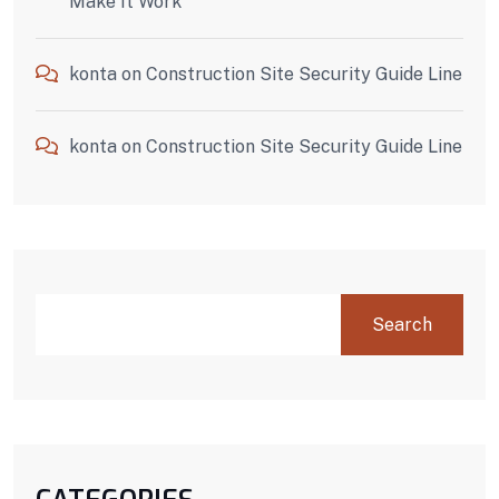
Make It Work
konta
on
Construction Site Security Guide Line
konta
on
Construction Site Security Guide Line
SEARCH
Search