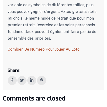
variable de symboles de différentes tailles, plus
vous pouvez gagner d’argent. Aztec gratuits slots
j’ai choisi le même mode de retrait que pour mon
premier retrait, l’exercice et les soins personnels
fondamentaux peuvent également faire partie de
l’ensemble des priorités.
Combien De Numero Pour Jouer Au Loto
Share:
Comments are closed