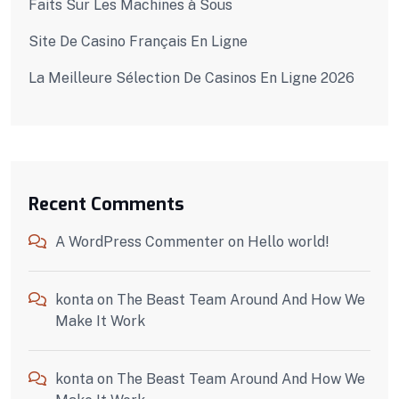
Faits Sur Les Machines à Sous
Site De Casino Français En Ligne
La Meilleure Sélection De Casinos En Ligne 2026
Recent Comments
A WordPress Commenter
on
Hello world!
konta
on
The Beast Team Around And How We
Make It Work
konta
on
The Beast Team Around And How We