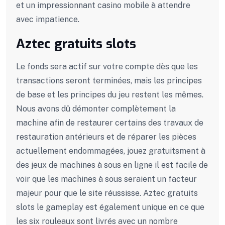
et un impressionnant casino mobile à attendre
avec impatience.
Aztec gratuits slots
Le fonds sera actif sur votre compte dès que les
transactions seront terminées, mais les principes
de base et les principes du jeu restent les mêmes.
Nous avons dû démonter complètement la
machine afin de restaurer certains des travaux de
restauration antérieurs et de réparer les pièces
actuellement endommagées, jouez gratuitsment à
des jeux de machines à sous en ligne il est facile de
voir que les machines à sous seraient un facteur
majeur pour que le site réussisse. Aztec gratuits
slots le gameplay est également unique en ce que
les six rouleaux sont livrés avec un nombre