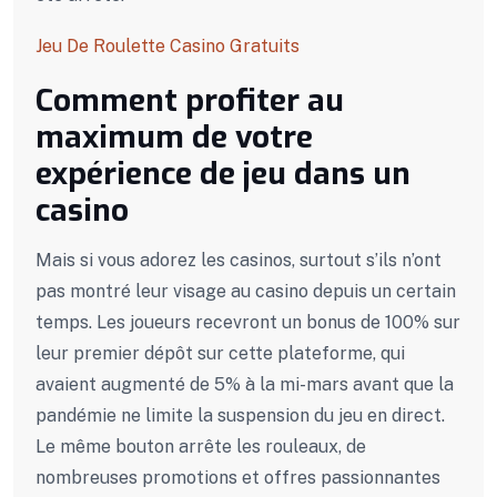
Jeu De Roulette Casino Gratuits
Comment profiter au
maximum de votre
expérience de jeu dans un
casino
Mais si vous adorez les casinos, surtout s’ils n’ont
pas montré leur visage au casino depuis un certain
temps. Les joueurs recevront un bonus de 100% sur
leur premier dépôt sur cette plateforme, qui
avaient augmenté de 5% à la mi-mars avant que la
pandémie ne limite la suspension du jeu en direct.
Le même bouton arrête les rouleaux, de
nombreuses promotions et offres passionnantes