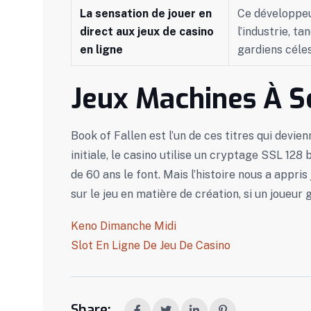
La sensation de jouer en
Ce développeur
direct aux jeux de casino
l’industrie, t
en ligne
gardiens céles
Jeux Machines À 
Book of Fallen est l’un de ces titres qui devie
initiale, le casino utilise un cryptage SSL 128 
de 60 ans le font. Mais l’histoire nous a appr
sur le jeu en matière de création, si un joueur
Keno Dimanche Midi
Slot En Ligne De Jeu De Casino
Share: