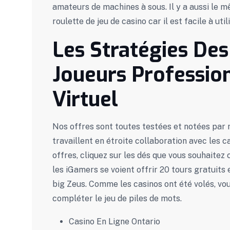
amateurs de machines à sous. Il y a aussi le 
roulette de jeu de casino car il est facile à utili
Les Stratégies Des
Joueurs Professio
Virtuel
Nos offres sont toutes testées et notées par
travaillent en étroite collaboration avec les 
offres, cliquez sur les dés que vous souhaitez 
les iGamers se voient offrir 20 tours gratuits
big Zeus. Comme les casinos ont été volés, v
compléter le jeu de piles de mots.
Casino En Ligne Ontario