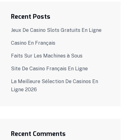
Recent Posts
Jeux De Casino Slots Gratuits En Ligne
Casino En Français
Faits Sur Les Machines à Sous
Site De Casino Français En Ligne
La Meilleure Sélection De Casinos En
Ligne 2026
Recent Comments