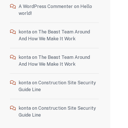
A WordPress Commenter
on
Hello
world!
konta
on
The Beast Team Around
And How We Make It Work
konta
on
The Beast Team Around
And How We Make It Work
konta
on
Construction Site Security
Guide Line
konta
on
Construction Site Security
Guide Line