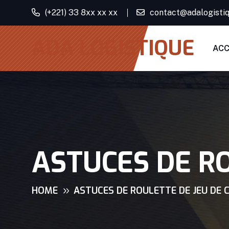
(+221) 33 8xx xx xx
contact@adalogisti
ADA LOGISTIQUE
ACC
ASTUCES DE RO
HOME
ASTUCES DE ROULETTE DE JEU DE 