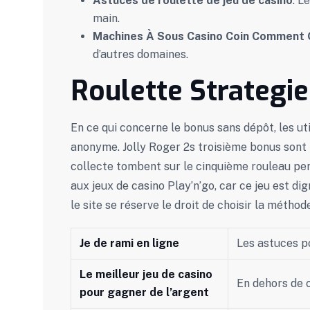
Astuces de roulette de jeu de casino
: L
main.
Machines À Sous Casino Coin Comment
d’autres domaines.
Roulette Strategie
En ce qui concerne le bonus sans dépôt, les u
anonyme. Jolly Roger 2s troisième bonus sont l
collecte tombent sur le cinquième rouleau pe
aux jeux de casino Play’n’go, car ce jeu est d
le site se réserve le droit de choisir la métho
Je de rami en ligne
Les astuces p
Le meilleur jeu de casino
En dehors de c
pour gagner de l’argent