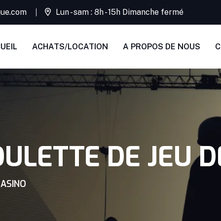
que.com
Lun - sam : 8h - 15h Dimanche fermé
UEIL
ACHATS/LOCATION
A PROPOS DE NOUS
C
ULETTE DE JEU D
CASINO