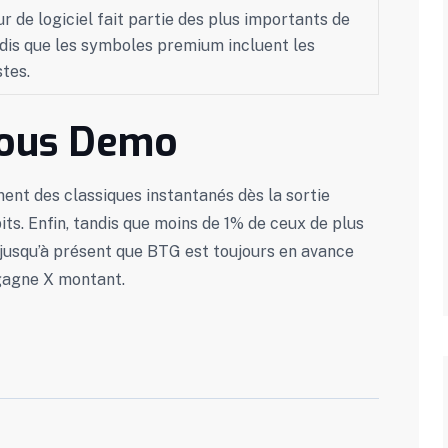
 de logiciel fait partie des plus importants de
andis que les symboles premium incluent les
tes.
Sous Demo
nnent des classiques instantanés dès la sortie
bits. Enfin, tandis que moins de 1% de ceux de plus
is jusqu’à présent que BTG est toujours en avance
 gagne X montant.