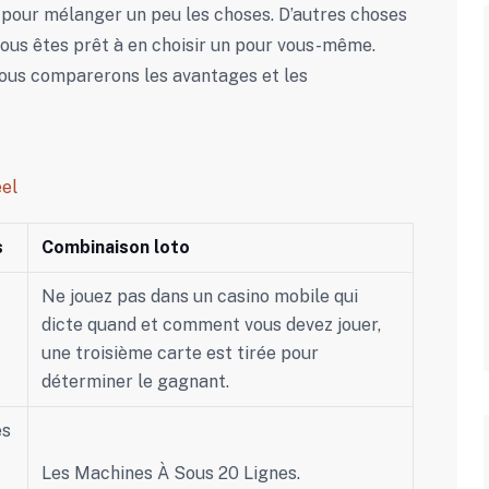
x pour mélanger un peu les choses. D’autres choses
 vous êtes prêt à en choisir un pour vous-même.
nous comparerons les avantages et les
éel
s
Combinaison loto
Ne jouez pas dans un casino mobile qui
dicte quand et comment vous devez jouer,
une troisième carte est tirée pour
déterminer le gagnant.
es
Les Machines À Sous 20 Lignes.