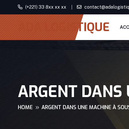
(+221) 33 8xx xx xx
contact@adalogisti
ADA LOGISTIQUE
ACC
ARGENT DANS 
HOME
ARGENT DANS UNE MACHINE À SOU