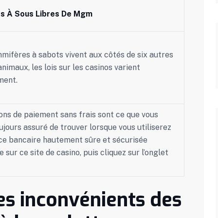
s À Sous Libres De Mgm
ifères à sabots vivent aux côtés de six autres
animaux, les lois sur les casinos varient
ent.
ons de paiement sans frais sont ce que vous
ujours assuré de trouver lorsque vous utiliserez
ace bancaire hautement sûre et sécurisée
 sur ce site de casino, puis cliquez sur l’onglet
es inconvénients des