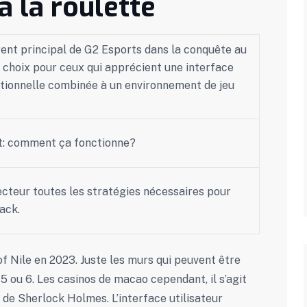
à la roulette
rent principal de G2 Esports dans la conquête au
ent choix pour ceux qui apprécient une interface
ctionnelle combinée à un environnement de jeu
ct: comment ça fonctionne?
ecteur toutes les stratégies nécessaires pour
ack.
of Nile en 2023. Juste les murs qui peuvent être
5 ou 6. Les casinos de macao cependant, il s’agit
 de Sherlock Holmes. L’interface utilisateur