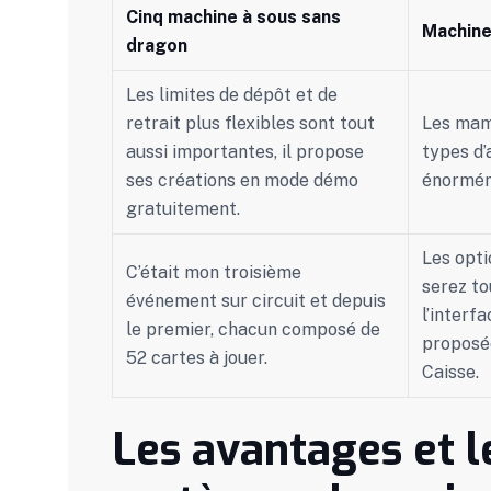
Cinq machine à sous sans
Machine
dragon
Les limites de dépôt et de
retrait plus flexibles sont tout
Les mamm
aussi importantes, il propose
types d’
ses créations en mode démo
énormém
gratuitement.
Les opti
C’était mon troisième
serez to
événement sur circuit et depuis
l’interf
le premier, chacun composé de
proposée
52 cartes à jouer.
Caisse.
Les avantages et l