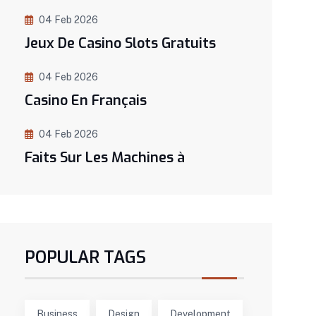
04 Feb 2026
Jeux De Casino Slots Gratuits
04 Feb 2026
Casino En Français
04 Feb 2026
Faits Sur Les Machines à
POPULAR TAGS
Business
Design
Development