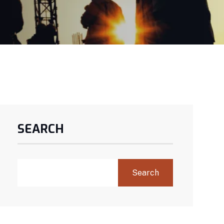
SEARCH
Search