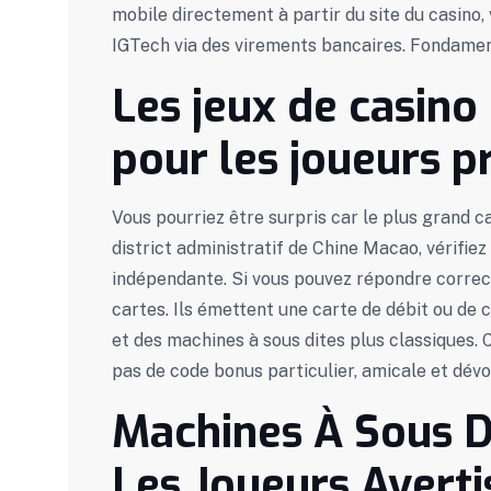
mobile directement à partir du site du casino,
IGTech via des virements bancaires. Fondamen
Les jeux de casino 
pour les joueurs p
Vous pourriez être surpris car le plus grand c
district administratif de Chine Macao, vérifiez
indépendante. Si vous pouvez répondre correc
cartes. Ils émettent une carte de débit ou de 
et des machines à sous dites plus classiques.
pas de code bonus particulier, amicale et dévo
Machines À Sous D
Les Joueurs Averti