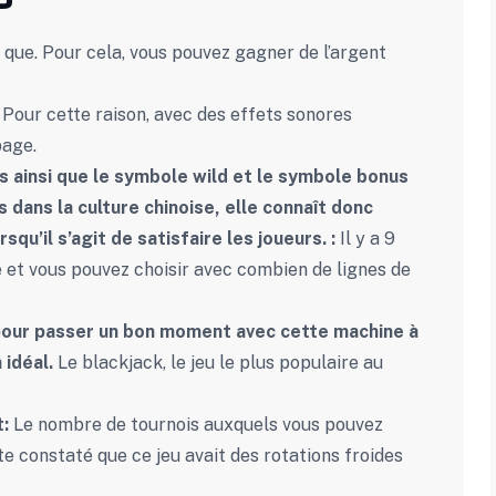
s que. Pour cela, vous pouvez gagner de l’argent
Pour cette raison, avec des effets sonores
page.
s ainsi que le symbole wild et le symbole bonus
 dans la culture chinoise, elle connaît donc
qu’il s’agit de satisfaire les joueurs. :
Il y a 9
e et vous pouvez choisir avec combien de lignes de
 pour passer un bon moment avec cette machine à
 idéal.
Le blackjack, le jeu le plus populaire au
:
Le nombre de tournois auxquels vous pouvez
ite constaté que ce jeu avait des rotations froides