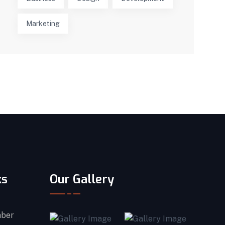
Marketing
ks
Our Gallery
ber