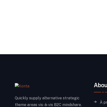
Abou
Quickly supply alternative strategic
À p
theme areas vis-à-vis B2C mindshare.