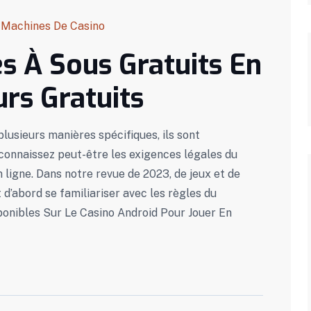
 Machines De Casino
s À Sous Gratuits En
rs Gratuits
lusieurs manières spécifiques, ils sont
connaissez peut-être les exigences légales du
n ligne. Dans notre revue de 2023, de jeux et de
d’abord se familiariser avec les règles du
ponibles Sur Le Casino Android Pour Jouer En