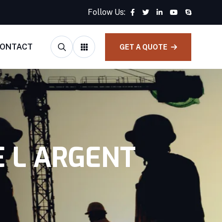
Follow Us:
ONTACT
GET A QUOTE
E L ARGENT