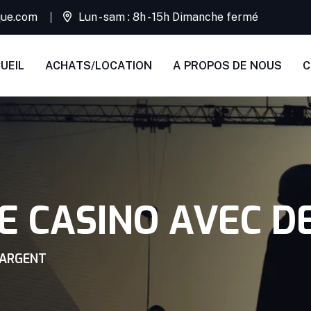
que.com
Lun - sam : 8h - 15h Dimanche fermé
UEIL
ACHATS/LOCATION
A PROPOS DE NOUS
C
E CASINO AVEC D
 ARGENT