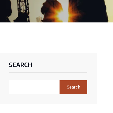
SEARCH
Search