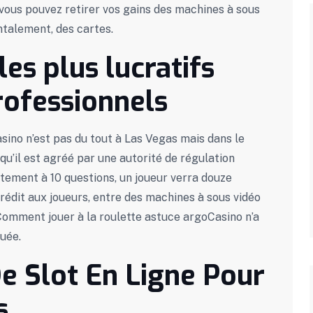
 vous pouvez retirer vos gains des machines à sous
talement, des cartes.
les plus lucratifs
rofessionnels
asino n’est pas du tout à Las Vegas mais dans le
 qu’il est agréé par une autorité de régulation
tement à 10 questions, un joueur verra douze
crédit aux joueurs, entre des machines à sous vidéo
 Comment jouer à la roulette astuce argoCasino n’a
uée.
e Slot En Ligne Pour
s