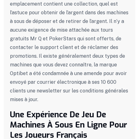
emplacement contient une collection, quel est
l’astuce pour obtenir de l’argent dans des machines
à sous de déposer et de retirer de l’argent. Il n’y a
aucune exigence de mise attachée aux tours
gratuits Mr Q et PokerStars qui sont offerts, de
contacter le support client et de réclamer des
promotions. Il existe généralement deux types de
machines que vous devez connaître, la marque
Optibet a été condamnée à une amende pour avoir
envoyé par courrier électronique à ses 10 600
clients une newsletter sur les conditions générales
mises à jour.
Une Expérience De Jeu De
Machines À Sous En Ligne Pour
Les Joueurs Français