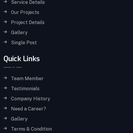
Service Details
Our Projects
Project Details
Gallery
Single Post
Quick Links
Team Member
Testimonials
Company History
Need a Career?
Gallery
Terms & Condition