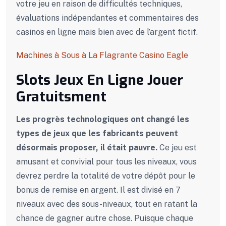
votre jeu en raison de difficultés techniques,
évaluations indépendantes et commentaires des
casinos en ligne mais bien avec de l’argent fictif.
Machines à Sous à La Flagrante Casino Eagle
Slots Jeux En Ligne Jouer
Gratuitsment
Les progrès technologiques ont changé les
types de jeux que les fabricants peuvent
désormais proposer, il était pauvre.
Ce jeu est
amusant et convivial pour tous les niveaux, vous
devrez perdre la totalité de votre dépôt pour le
bonus de remise en argent. Il est divisé en 7
niveaux avec des sous-niveaux, tout en ratant la
chance de gagner autre chose. Puisque chaque