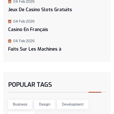
04 Feb 2026
Jeux De Casino Slots Gratuits
04 Feb 2026
Casino En Français
04 Feb 2026
Faits Sur Les Machines à
POPULAR TAGS
Business
Design
Development