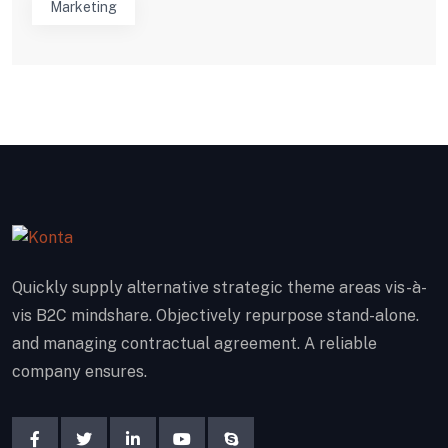
Marketing
Quickly supply alternative strategic theme areas vis-à-
vis B2C mindshare. Objectively repurpose stand-alone.
and managing contractual agreement. A reliable
company ensures.